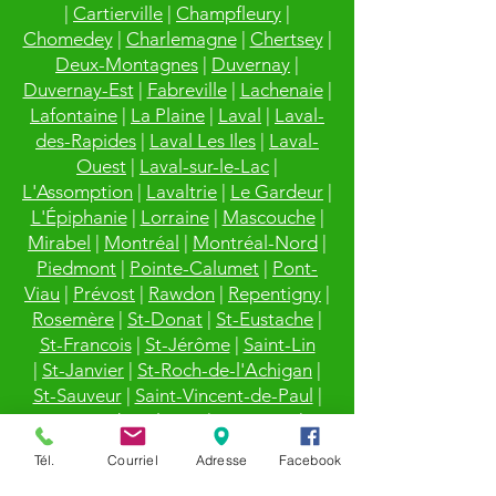
|
Cartierville
|
Champfleury
|
Chomedey
|
Charlemagne
|
Chertsey
|
Deux-Montagnes
|
Duvernay
|
Duvernay-Est
|
Fabreville
|
Lachenaie
|
Lafontaine
|
La Plaine
|
Laval
|
Laval-
des-Rapides
|
Laval Les Iles
|
Laval-
Ouest
|
Laval-sur-le-Lac
|
L'Assomption
|
Lavaltrie
|
Le Gardeur
|
L'Épiphanie
|
Lorraine
|
Mascouche
|
Mirabel
|
Montréal
|
Montréal-Nord
|
Piedmont
|
Pointe-Calumet
|
Pont-
Viau
|
Prévost
|
Rawdon
|
Repentigny
|
Rosemère
|
St-Donat
|
St-Eustache
|
St-Francois
|
St-Jérôme
|
Saint-Lin
|
St-Janvier
|
St-Roch-de-l'Achigan
|
St-Sauveur
|
Saint-Vincent-de-Paul
|
Ste-Anne-des-Plaines
|
Ste-Dorothée
|
Sainte-Agathe-des-Monts
|
Ste-
Tél.
Courriel
Adresse
Facebook
Marthe-sur-le-Lac
|
Ste-Rose
|
Ste-