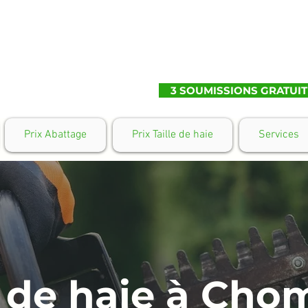
3 SOUMISSIONS GRATUIT
Prix Abattage
Prix Taille de haie
Services
e de haie à Ch