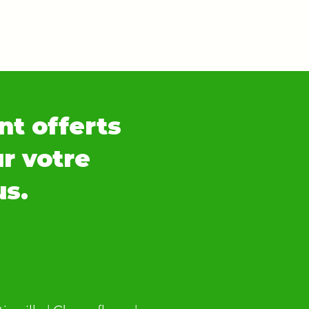
nt offerts
ur votre
us.