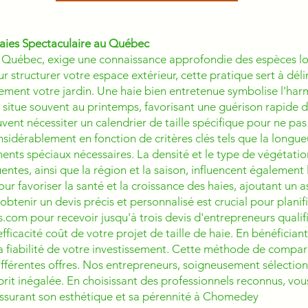
aies Spectaculaire au Québec
l au Québec, exige une connaissance approfondie des espèces l
r structurer votre espace extérieur, cette pratique sert à dé
uement votre jardin. Une haie bien entretenue symbolise l'har
e situe souvent au printemps, favorisant une guérison rapide d
vent nécessiter un calendrier de taille spécifique pour ne pas 
nsidérablement en fonction de critères clés tels que la longueur
nts spéciaux nécessaires. La densité et le type de végétatio
uentes, ainsi que la région et la saison, influencent également le
our favoriser la santé et la croissance des haies, ajoutant un
 obtenir un devis précis et personnalisé est crucial pour planif
om pour recevoir jusqu'à trois devis d'entrepreneurs qualif
l'efficacité coût de votre projet de taille de haie. En bénéfici
 la fiabilité de votre investissement. Cette méthode de compar
ifférentes offres. Nos entrepreneurs, soigneusement sélectio
esprit inégalée. En choisissant des professionnels reconnus, vous
 assurant son esthétique et sa pérennité à Chomedey