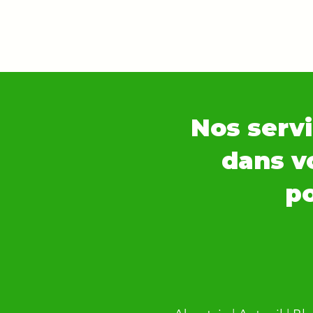
Nos servi
dans vo
po