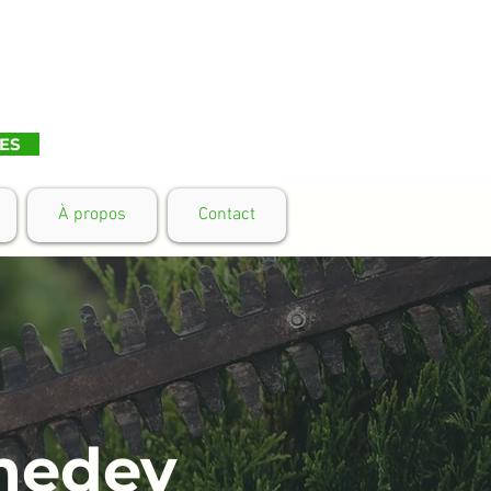
ES
À propos
Contact
omedey