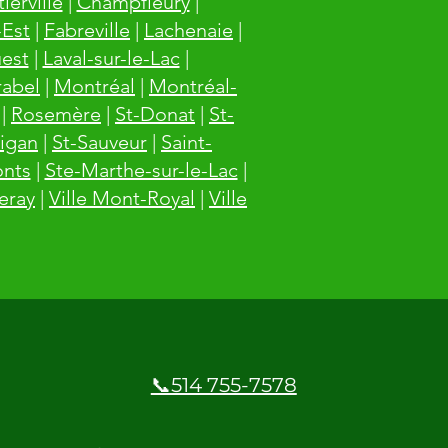
ierville
|
Champfleury
|
-Est
|
Fabreville
|
Lachenaie
|
est
|
Laval-sur-le-Lac
|
rabel
|
Montréal
|
Montréal-
|
Rosemère
|
St-Donat
|
St-
igan
|
St-Sauveur
|
Saint-
onts
|
Ste-Marthe-sur-le-Lac
|
leray
|
Ville Mont-Royal
|
Ville
📞514 755-7578