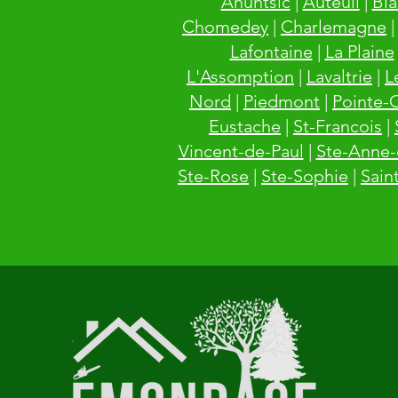
Ahuntsic
|
Auteuil
|
Bla
Chomedey
|
Charlemagne
Lafontaine
|
La Plaine
L'Assomption
|
Lavaltrie
|
L
Nord
|
Piedmont
|
Pointe-
Eustache
|
St-Francois
|
Vincent-de-Paul
|
Ste-Anne-
Ste-Rose
|
Ste-Sophie
|
Sain