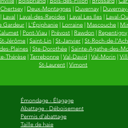
inville
|
Boisbriand
|
Bois-des-Filion
|
Brossard
|
Cart
|
Chertsey
|
Deux-Montagnes
|
Duvernay
|
Duvernay
|
Laval
|
Laval-des-Rapides
|
Laval Les Iles
|
Laval-Ou
e Gardeur
|
L'Épiphanie
|
Lorraine
|
Mascouche
|
Mi
Calumet
|
Pont-Viau
|
Prévost
|
Rawdon
|
Repentigny
St-Jérôme
|
Saint-Lin
|
St-Janvier
|
St-Roch-de-l'Ach
des-Plaines
|
Ste-Dorothée
|
Sainte-Agathe-des-M
te-Thérèse
|
Terrebonne
|
Val-David
|
Val-Morin
|
Vil
St-Laurent
|
Vimont
Émondage - Élagage
Abattage - Déboisement
Permis d'abattage
Taille de haie