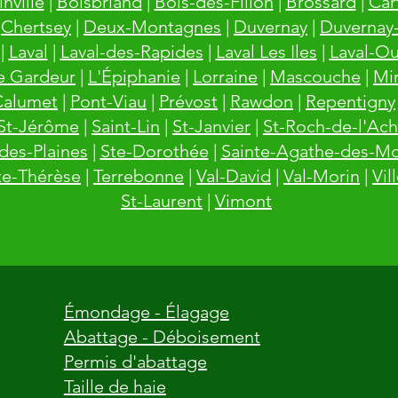
inville
|
Boisbriand
|
Bois-des-Filion
|
Brossard
|
Cart
|
Chertsey
|
Deux-Montagnes
|
Duvernay
|
Duvernay
|
Laval
|
Laval-des-Rapides
|
Laval Les Iles
|
Laval-Ou
e Gardeur
|
L'Épiphanie
|
Lorraine
|
Mascouche
|
Mi
Calumet
|
Pont-Viau
|
Prévost
|
Rawdon
|
Repentigny
St-Jérôme
|
Saint-Lin
|
St-Janvier
|
St-Roch-de-l'Ach
des-Plaines
|
Ste-Dorothée
|
Sainte-Agathe-des-M
te-Thérèse
|
Terrebonne
|
Val-David
|
Val-Morin
|
Vil
St-Laurent
|
Vimont
Émondage - Élagage
Abattage - Déboisement
Permis d'abattage
Taille de haie