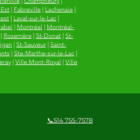
ierville
|
Champfleury
|
-Est
|
Fabreville
|
Lachenaie
|
est
|
Laval-sur-le-Lac
|
rabel
|
Montréal
|
Montréal-
|
Rosemère
|
St-Donat
|
St-
igan
|
St-Sauveur
|
Saint-
onts
|
Ste-Marthe-sur-le-Lac
|
leray
|
Ville Mont-Royal
|
Ville
📞514 755-7578