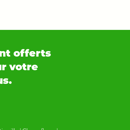
nt offerts
ur votre
us.