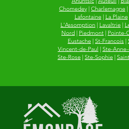
Ahuntsic
|
Auteuil
|
Bla
Chomedey
|
Charlemagne
Lafontaine
|
La Plaine
L'Assomption
|
Lavaltrie
|
L
Nord
|
Piedmont
|
Pointe-
Eustache
|
St-Francois
|
Vincent-de-Paul
|
Ste-Anne-
Ste-Rose
|
Ste-Sophie
|
Sain