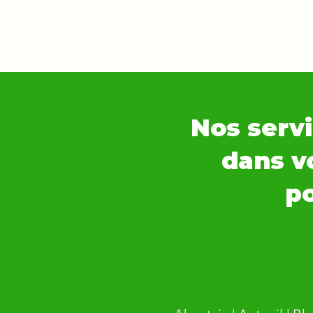
Nos servi
dans vo
po