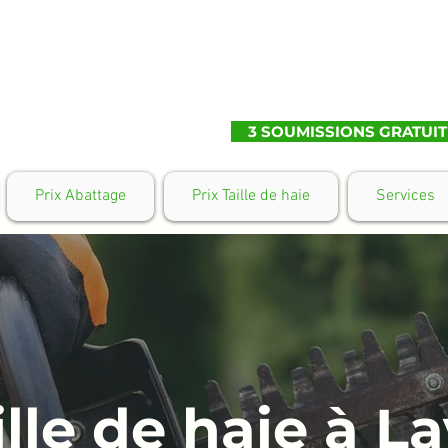
3 SOUMISSIONS GRATUIT
Prix Abattage
Prix Taille de haie
Services
ille de haie à La