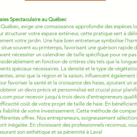
aies Spectaculaire au Québec
l au Québec, exige une connaissance approfondie des espèces l
r structurer votre espace extérieur, cette pratique sert à dé
uement votre jardin. Une haie bien entretenue symbolise l'har
e situe souvent au printemps, favorisant une guérison rapide d
vent nécessiter un calendrier de taille spécifique pour ne pas 
nsidérablement en fonction de critères clés tels que la longueur
nts spéciaux nécessaires. La densité et le type de végétatio
uentes, ainsi que la région et la saison, influencent également le
our favoriser la santé et la croissance des haies, ajoutant un
 obtenir un devis précis et personnalisé est crucial pour planif
om pour recevoir jusqu'à trois devis d'entrepreneurs qualif
l'efficacité coût de votre projet de taille de haie. En bénéfici
 la fiabilité de votre investissement. Cette méthode de compar
ifférentes offres. Nos entrepreneurs, soigneusement sélectio
esprit inégalée. En choisissant des professionnels reconnus, vous
assurant son esthétique et sa pérennité à Laval