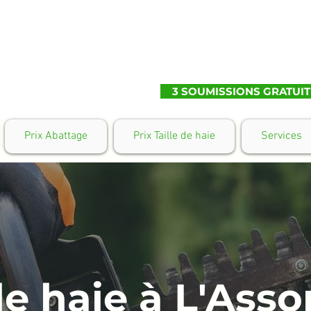
3 SOUMISSIONS GRATUIT
Prix Abattage
Prix Taille de haie
Services
 de haie à L'Ass