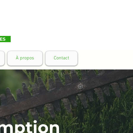
ES
À propos
Contact
omption