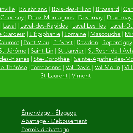
inville
|
Boisbriand
|
Bois-des-Filion
|
Brossard
|
Cart
|
Chertsey
|
Deux-Montagnes
|
Duvernay
|
Duvernay
|
Laval
|
Laval-des-Rapides
|
Laval Les Iles
|
Laval-Ou
e Gardeur
|
L'Épiphanie
|
Lorraine
|
Mascouche
|
Mi
Calumet
|
Pont-Viau
|
Prévost
|
Rawdon
|
Repentigny
St-Jérôme
|
Saint-Lin
|
St-Janvier
|
St-Roch-de-l'Ach
des-Plaines
|
Ste-Dorothée
|
Sainte-Agathe-des-M
te-Thérèse
|
Terrebonne
|
Val-David
|
Val-Morin
|
Vil
St-Laurent
|
Vimont
Émondage - Élagage
Abattage - Déboisement
Permis d'abattage