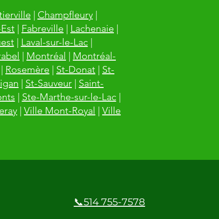
ierville
|
Champfleury
|
-Est
|
Fabreville
|
Lachenaie
|
est
|
Laval-sur-le-Lac
|
rabel
|
Montréal
|
Montréal-
|
Rosemère
|
St-Donat
|
St-
igan
|
St-Sauveur
|
Saint-
onts
|
Ste-Marthe-sur-le-Lac
|
leray
|
Ville Mont-Royal
|
Ville
📞514 755-7578