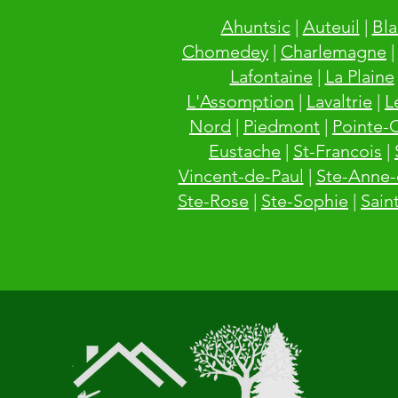
Ahuntsic
|
Auteuil
|
Bla
Chomedey
|
Charlemagne
Lafontaine
|
La Plaine
L'Assomption
|
Lavaltrie
|
L
Nord
|
Piedmont
|
Pointe-
Eustache
|
St-Francois
|
Vincent-de-Paul
|
Ste-Anne-
Ste-Rose
|
Ste-Sophie
|
Sain