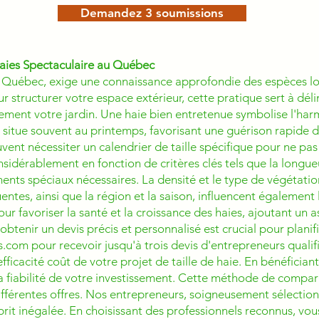
Demandez 3 soumissions
aies Spectaculaire au Québec
l au Québec, exige une connaissance approfondie des espèces l
r structurer votre espace extérieur, cette pratique sert à dé
uement votre jardin. Une haie bien entretenue symbolise l'har
e situe souvent au printemps, favorisant une guérison rapide d
vent nécessiter un calendrier de taille spécifique pour ne pas 
nsidérablement en fonction de critères clés tels que la longueur
nts spéciaux nécessaires. La densité et le type de végétatio
uentes, ainsi que la région et la saison, influencent également le
our favoriser la santé et la croissance des haies, ajoutant un
 obtenir un devis précis et personnalisé est crucial pour planif
om pour recevoir jusqu'à trois devis d'entrepreneurs qualif
l'efficacité coût de votre projet de taille de haie. En bénéfici
 la fiabilité de votre investissement. Cette méthode de compar
ifférentes offres. Nos entrepreneurs, soigneusement sélectio
esprit inégalée. En choisissant des professionnels reconnus, vous