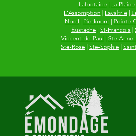
Lafontaine
|
La Plaine
L'Assomption
|
Lavaltrie
|
L
Nord
|
Piedmont
|
Pointe-
Eustache
|
St-Francois
|
Vincent-de-Paul
|
Ste-Anne-
Ste-Rose
|
Ste-Sophie
|
Sain