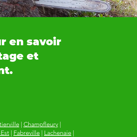
ur en savoir
tage et
t.
ierville
|
Champfleury
|
-Est
|
Fabreville
|
Lachenaie
|