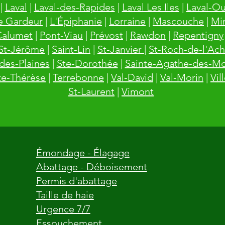
|
Laval
|
Laval-des-Rapides
|
Laval Les Iles
|
Laval-Ou
e Gardeur
|
L'Épiphanie
|
Lorraine
|
Mascouche
|
Mi
Calumet
|
Pont-Viau
|
Prévost
|
Rawdon
|
Repentigny
St-Jérôme
|
Saint-Lin
|
St-Janvier
|
St-Roch-de-l'Ach
des-Plaines
|
Ste-Dorothée
|
Sainte-Agathe-des-M
te-Thérèse
|
Terrebonne
|
Val-David
|
Val-Morin
|
Vil
St-Laurent
|
Vimont
Émondage - Élagage
Abattage - Déboisement
Permis d'abattage
Taille de haie
Urgence 7/7
Essouchement