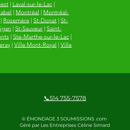
est
|
Laval-sur-le-Lac
|
rabel
|
Montréal
|
Montréal-
|
Rosemère
|
St-Donat
|
St-
igan
|
St-Sauveur
|
Saint-
onts
|
Ste-Marthe-sur-le-Lac
|
leray
|
Ville Mont-Royal
|
Ville
📞514 755-7578
© ÉMONDAGE 3 SOUMISSIONS .com
Géré par Les Entreprises Céline Simard