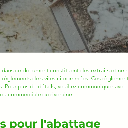
 dans ce document constituent des extraits et ne 
s règlements de s viles ci-nommées. Ces règlement
. Pour plus de détails, veuillez communiquer avec 
l ou commerciale ou riveraine.
s pour l'abattage