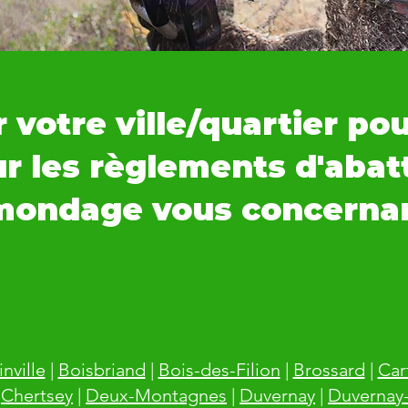
 votre ville/quartier po
ur les règlements d'abat
mondage vous concernan
inville
|
Boisbriand
|
Bois-des-Filion
|
Brossard
|
Cart
|
Chertsey
|
Deux-Montagnes
|
Duvernay
|
Duvernay