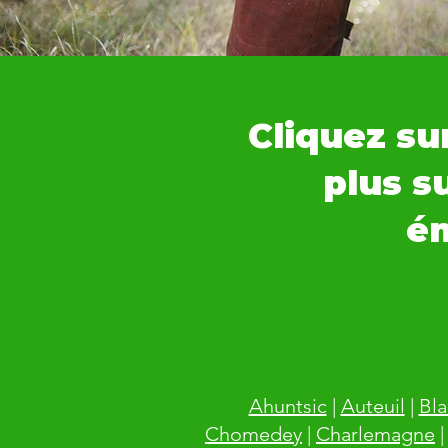
Cliquez sur
plus s
é
Ahuntsic
|
Auteuil
|
Bla
Chomedey
|
Charlemagne