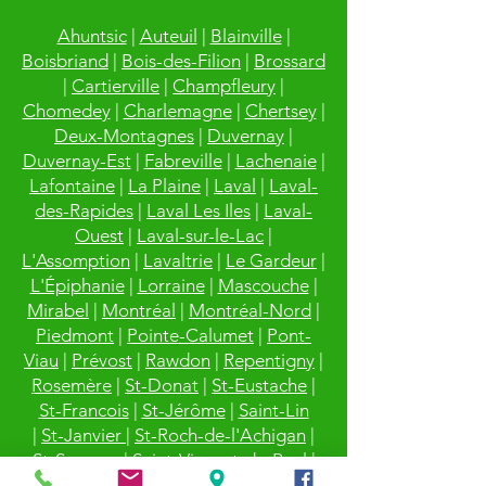
Ahuntsic
|
Auteuil
|
Blainville
|
Boisbriand
|
Bois-des-Filion
|
Brossard
|
Cartierville
|
Champfleury
|
Chomedey
|
Charlemagne
|
Chertsey
|
Deux-Montagnes
|
Duvernay
|
Duvernay-Est
|
Fabreville
|
Lachenaie
|
Lafontaine
|
La Plaine
|
Laval
|
Laval-
des-Rapides
|
Laval Les Iles
|
Laval-
Ouest
|
Laval-sur-le-Lac
|
L'Assomption
|
Lavaltrie
|
Le Gardeur
|
L'Épiphanie
|
Lorraine
|
Mascouche
|
Mirabel
|
Montréal
|
Montréal-Nord
|
Piedmont
|
Pointe-Calumet
|
Pont-
Viau
|
Prévost
|
Rawdon
|
Repentigny
|
Rosemère
|
St-Donat
|
St-Eustache
|
St-Francois
|
St-Jérôme
|
Saint-Lin
|
St-Janvier
|
St-Roch-de-l'Achigan
|
St-Sauveur
|
Saint-Vincent-de-Paul
|
Ste-Anne-des-Plaines
|
Ste-Dorothée