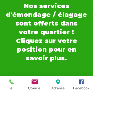
Nos services
d'émondage / élagage
sont offerts dans
votre quartier !
Cliquez sur votre
position pour en
savoir plus.
Tél.
Courriel
Adresse
Facebook
Ahuntsic
|
Auteuil
|
Blainville
|
Boisbriand
|
Bois-des-Filion
|
Brossard
|
Cartierville
|
Champfleury
|
Chomedey
|
Charlemagne
|
Chertsey
|
Deux-Montagnes
|
Duvernay
|