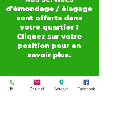
d'émondage / élagage
sont offerts dans
votre quartier !
Cliquez sur votre
position pour en
savoir plus.
Tél.
Courriel
Adresse
Facebook
Ahuntsic
|
Auteuil
|
Blainville
|
Boisbriand
|
Bois-des-Filion
|
Brossard
|
Cartierville
|
Champfleury
|
Chomedey
|
Charlemagne
|
Chertsey
|
Deux-Montagnes
|
Duvernay
|
Duvernay-Est
|
Fabreville
|
Lachenaie
|