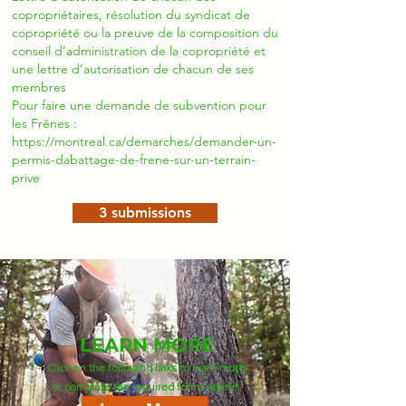
copropriétaires, résolution du syndicat de
copropriété ou la preuve de la composition du
conseil d’administration de la copropriété et
une lettre d’autorisation de chacun de ses
membres
Pour faire une demande de subvention pour
les Frênes :
https://montreal.ca/demarches/demander-un-
permis-dabattage-de-frene-sur-un-terrain-
prive
3 submissions
LEARN MORE
Click on the following links to learn more
or complete the required forms online.