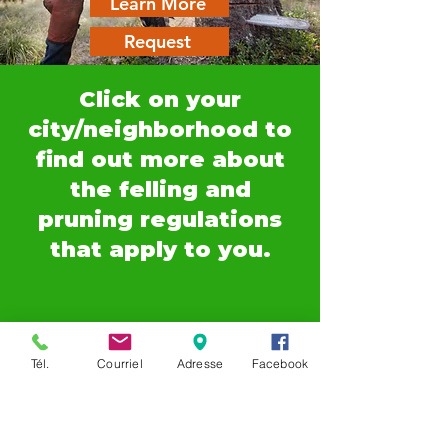
Learn More
Request
Click on your
city/neighborhood to
find out more about
the felling and
pruning regulations
that apply to you.
Tél.
Courriel
Adresse
Facebook
Ahuntsic
|
Auteuil
|
Blainville
|
Boisbriand
|
Bois-des-Filion
|
Cartierville
|
Champfleury
|